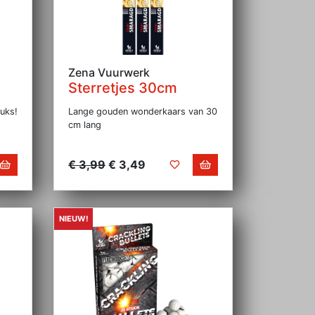
Zena Vuurwerk
Sterretjes 30cm
uks!
Lange gouden wonderkaars van 30
cm lang
€ 3,99
€ 3,49
NIEUW!