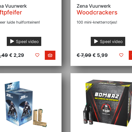
na Vuurwerk
Zena Vuurwerk
ftpfeifer
Woodcrackers
eer luide huilfonteinen!
100 mini-knetterrotjes!
Speel video
Speel video
2,49
€ 2,29
€ 7,99
€ 5,99