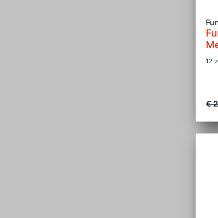
Fu
Fu
Me
12 z
€ 