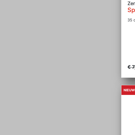
Ze
Sp
35 c
€ 7
NIEUW