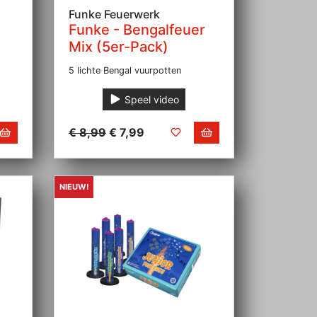
Funke Feuerwerk
Funke - Bengalfeuer
Mix (5er-Pack)
5 lichte Bengal vuurpotten
Speel video
€ 8,99
€ 7,99
NIEUW!