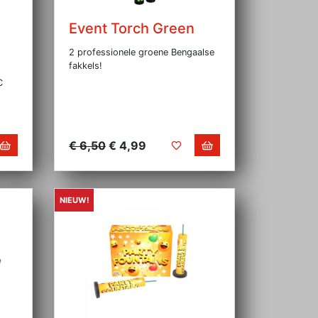
Event Torch Green
2 professionele groene Bengaalse
fakkels!
C
€ 6,50
€ 4,99
NIEUW!