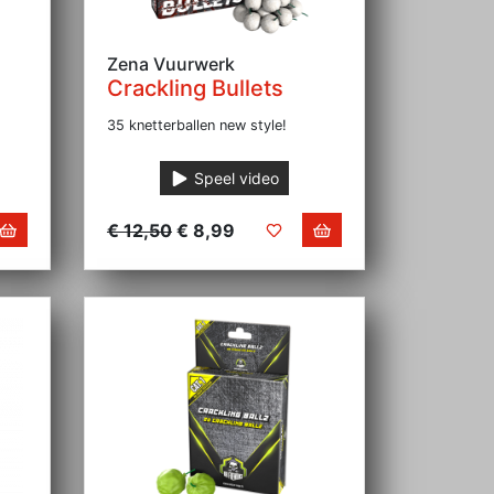
Zena Vuurwerk
Crackling Bullets
35 knetterballen new style!
Speel video
€ 12,50
€ 8,99