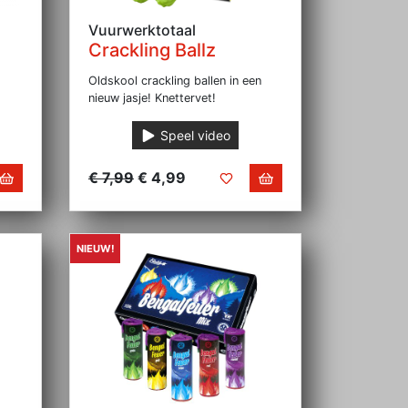
Vuurwerktotaal
Crackling Ballz
Oldskool crackling ballen in een
nieuw jasje! Knettervet!
Speel video
€ 7,99
€ 4,99
NIEUW!