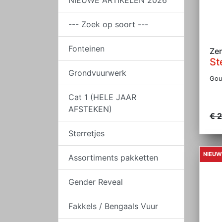
NIEUWE ARTIKELEN 2026
--- Zoek op soort ---
Fonteinen
Ze
St
Grondvuurwerk
Gou
Cat 1 (HELE JAAR
AFSTEKEN)
€ 
Sterretjes
NIEUW
Assortiments pakketten
Gender Reveal
Fakkels / Bengaals Vuur