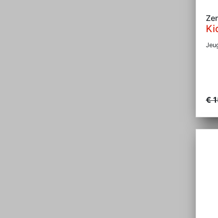
Ze
Ki
Jeu
€ 