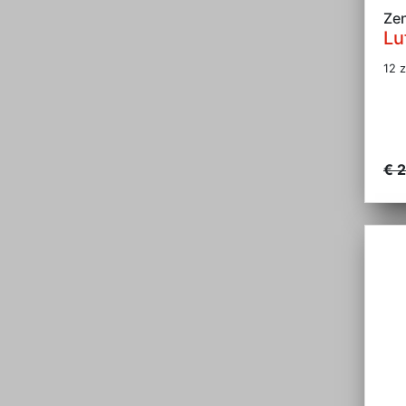
Ze
Lu
12 z
€ 