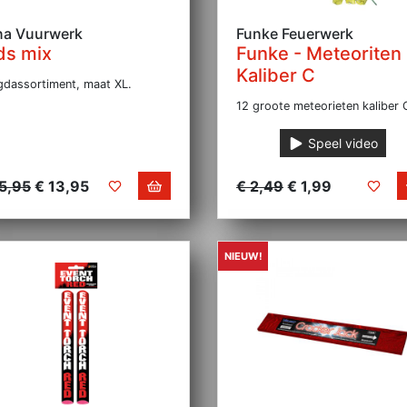
na Vuurwerk
Funke Feuerwerk
ds mix
Funke - Meteoriten
Kaliber C
gdassortiment, maat XL.
12 groote meteorieten kaliber 
Speel video
15,95
€ 13,95
€ 2,49
€ 1,99
NIEUW!