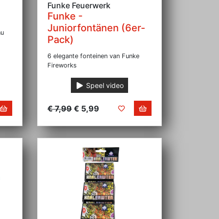
Funke Feuerwerk
Funke -
Juniorfontänen (6er-
nu
Pack)
6 elegante fonteinen van Funke
Fireworks
Speel video
€ 7,99
€ 5,99