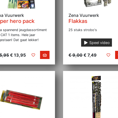
na Vuurwerk
Zena Vuurwerk
per hero pack
Flakkas
ra spannend jeugdassortiment
25 stuks strobo's
CAT 1 items. Hele jaar
estaan! Dat gaat lekker!
Speel video
15,95
€ 13,95
€ 9,00
€ 7,49