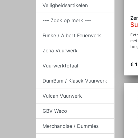
Veiligheidsartikelen
Ze
--- Zoek op merk ---
Su
Funke / Albert Feuerwerk
Ext
met 
toeg
Zena Vuurwerk
€ 
Vuurwerktotaal
DumBum / Klasek Vuurwerk
Vulcan Vuurwerk
GBV Weco
Merchandise / Dummies