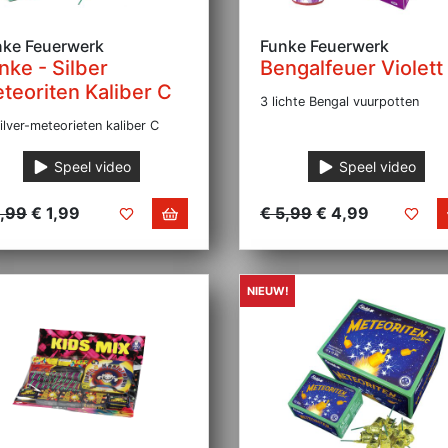
nke Feuerwerk
Funke Feuerwerk
nke - Silber
Bengalfeuer Violett
teoriten Kaliber C
3 lichte Bengal vuurpotten
ilver-meteorieten kaliber C
Speel video
Speel video
2,99
€ 1,99
€ 5,99
€ 4,99
NIEUW!