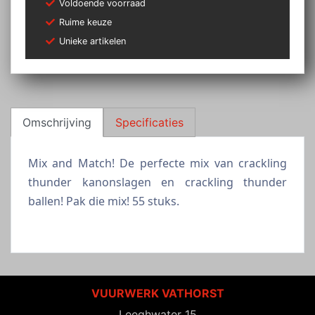
Voldoende voorraad
Ruime keuze
Unieke artikelen
Omschrijving
Specificaties
Mix and Match! De perfecte mix van crackling
thunder kanonslagen en crackling thunder
ballen! Pak die mix! 55 stuks.
VUURWERK VATHORST
Leeghwater 15